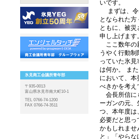
いです。
まずは、令和
となられた方
ともに、被災
申し上げます
ここ数年の新
うやく行動制
っていた氷見
は何か。 ま
氷見商工会議所青年部
において、本
べきかを考え
〒935-0013
富山県氷見市南大町10-1
会長所信にも
TEL 0766-74-1200
ーガンの元、
FAX 0766-74-3511
つ、本年度は
必要だと思っ
かもしれませ
と」「やらな