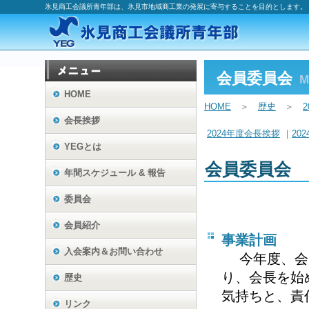
氷見商工会議所青年部は、氷見市地域商工業の発展に寄与することを目的とします。
会員委員会
M
HOME
HOME
＞
歴史
＞
会長挨拶
2024年度会長挨拶
｜
20
YEGとは
会員委員会
年間スケジュール & 報告
委員会
会員紹介
事業計画
入会案内
＆お問い合わせ
今年度、会
り、会長を始
歴史
気持ちと、責
リンク