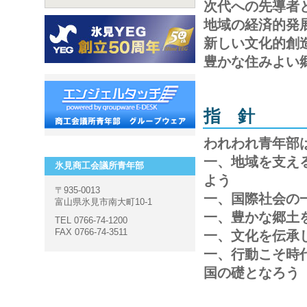
次代への先導者
地域の経済的発
新しい文化的創
豊かな住みよい
指 針
われわれ青年部
一、地域を支え
氷見商工会議所青年部
よう
〒935-0013
一、国際社会の
富山県氷見市南大町10-1
一、豊かな郷土
TEL 0766-74-1200
FAX 0766-74-3511
一、文化を伝承
一、行動こそ時
国の礎となろう