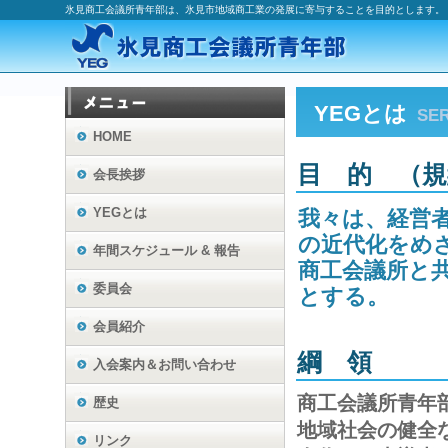
氷見商工会議所青年部は、氷見市地域商工業の発展に寄与することを目的とします。
YEGとは
SE
HOME
目 的 （規
会長挨拶
YEGとは
我々は、経営
の近代化をめ
年間スケジュール & 報告
商工会議所と
委員会
とする。
会員紹介
綱 領
入会案内
＆お問い合わせ
商工会議所青年
歴史
地域社会の健全
リンク