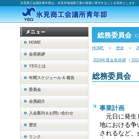
氷見商工会議所青年部は、氷見市地域商工業の発展に寄与することを目的とします。
総務委員会
G
HOME
HOME
＞
歴史
＞
会長挨拶
2024年度会長挨拶
｜
20
YEGとは
総務委員会
年間スケジュール & 報告
委員会
会員紹介
事業計画
入会案内
＆お問い合わせ
元日に発生し
地における争
歴史
されるなど、
リンク