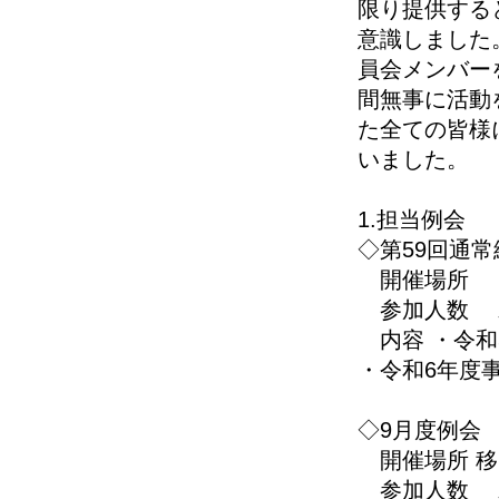
限り提供する
意識しました
員会メンバー
間無事に活動
た全ての皆様
いました。
1.担当例会
◇第59回通常
開催場所 
参加人数 氷見
内容 ・令和
・令和6年度事
◇9月度例会 
開催場所 移
参加人数 氷