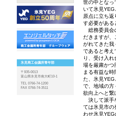
世の中となっ
いて氷見YE
原点に立ち返
す必要がある
総務委員会の
だきますが、
がれてきた我
であると考え
り、受け入れ
氷見商工会議所青年部
場を厳粛かつ
まる有益な時
〒935-0013
富山県氷見市南大町10-1
た、氷見YE
TEL 0766-74-1200
で、地域の方
FAX 0766-74-3511
欲向上へと繋
決して派手な
ては氷見市の
わせ氷見YE