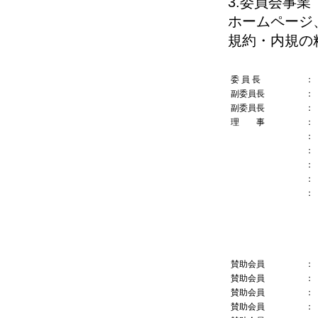
3.委員会事業
ホームページ、F
規約・内規の
委 員 長
：
副委員長
：
副委員長
：
理 事
：
：
：
：
：
：
賛助会員
：
賛助会員
：
賛助会員
：
賛助会員
：