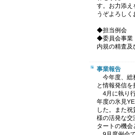
す。お力添え
うぞよろしく
◆担当例会 
◆委員会事業
内規の精査及
事業報告
今年度、総務
と情報発信を
4月に執り行
年度の氷見Y
した。また祝
様の活発な交
タートの機会
9月度例会で